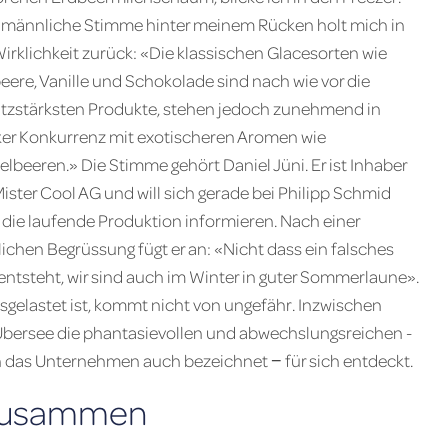
 männliche Stimme hinter meinem Rücken holt mich in
Wirklichkeit zurück: «Die klassischen Glace­sorten wie
eere, Vanille und Schokolade sind nach wie vor die
tzstärksten Produkte, stehen jedoch zunehmend in
ker Konkurrenz mit exotischeren Aromen wie
elbeeren.» Die Stimme gehört Daniel Jüni. Er ist Inhaber
Mister Cool AG und will sich gerade bei Philipp Schmid
 die laufende Produktion informieren. Nach einer
lichen Begrüssung fügt er an: «Nicht dass ein falsches
 entsteht, wir sind auch im Winter in guter Sommerlaune».
gelastet ist, kommt nicht von ungefähr. Inzwischen
Übersee die phantasievollen und abwechslungsreichen ­
h das ­Unternehmen auch bezeichnet − für sich entdeckt.
 zusammen