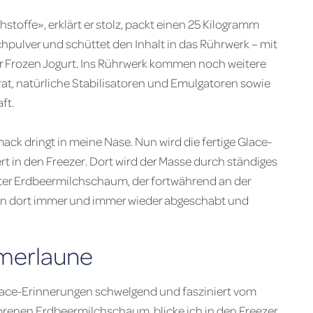
stoffe», erklärt er stolz, packt einen 25 Kilogramm
ulver und schüttet den Inhalt in das Rührwerk – mit
iger Frozen Jogurt. Ins Rührwerk kommen noch weitere
at, natürliche Stabilisatoren und Emulgatoren sowie
ft.
k dringt in meine Nase. Nun wird die fertige Glace-
t in den Freezer. Dort wird der Masse durch ständiges
rter Erdbeermilchschaum, der fortwährend an der
von dort immer und immer wieder abgeschabt und
mmerlaune
lace-Erinnerungen schwelgend und fasziniert vom
orenen Erdbeermilchschaum, blicke ich in den Freezer.