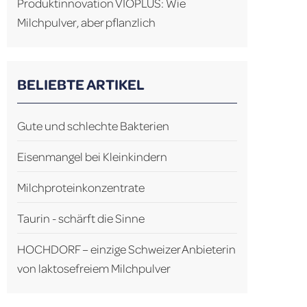
Produktinnovation VIOPLUS: Wie
Milchpulver, aber pflanzlich
BELIEBTE ARTIKEL
Gute und schlechte Bakterien
Eisenmangel bei Kleinkindern
Milchproteinkonzentrate
Taurin - schärft die Sinne
HOCHDORF – einzige Schweizer Anbieterin
von laktosefreiem Milchpulver