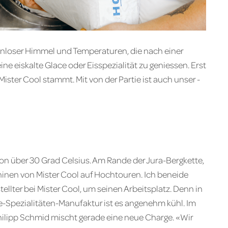
nloser Himmel und Temperaturen, die nach einer
ne eiskalte Glace oder Eis­spezialität zu geniessen. Erst
ister Cool stammt. Mit von der Partie ist auch unser ­
von über 30 Grad Celsius. Am Rande der Jura-Bergkette,
hinen von Mister Cool auf Hochtouren. Ich beneide
llter bei ­Mister Cool, um seinen Arbeitsplatz. Denn in
-Spezialitäten-Manufaktur ist es angenehm kühl. Im
hilipp Schmid mischt gerade eine neue Charge. «Wir