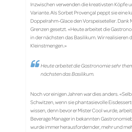
Inzwischen verwenden die kreativsten Köpfe u
Variante. Als Sorbet Provençal peppt sie eine
Doppelrahm-Glace den Vorspeiseteller. Dank M
Grenzen gesetzt. «Heute arbeitet die Gastrono
in der nächsten das Basilikum. Wir realisieren 
Kleinstmengen.»
Heute arbeitet die Gastronomie sehr theme
nächsten das Basilikum.
Noch vor einigen Jahren war dies anders. «Sel
Schwitzen, wenn sie phantasievolle Eisdesserts
wissen, denn bevor er Mister Cool wurde, arbei
Beverage Manager in bekannten Gastronomiebe
wurde immer herausfordernder, mehr und mehr