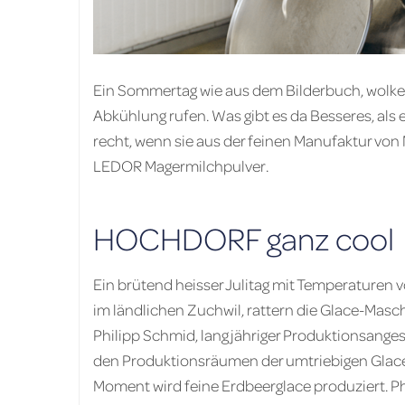
Ein Sommertag wie aus dem Bilderbuch, wolke
Abkühlung rufen. Was gibt es da Besseres, als ei
recht, wenn sie aus der feinen Manufaktur von M
LEDOR Magermilchpulver.
HOCHDORF ganz cool
Ein brütend heisser Julitag mit Temperaturen 
im ländlichen Zuchwil, rattern die Glace-Masc
Philipp Schmid, langjähriger Produktionsangeste
den Produktionsräumen der umtriebigen Glace
Moment wird feine Erdbeerglace produziert. P