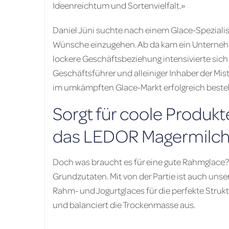
Ideenreichtum und Sortenvielfalt.»
Daniel Jüni suchte nach einem Glace-Spezialiste
Wünsche einzugehen. Ab da kam ein Unternehm
lockere Geschäftsbeziehung intensivierte sich s
Geschäftsführer und alleiniger Inhaber der Mis
im umkämpften Glace-Markt erfolgreich beste
Sorgt für coole Produkt
das LEDOR Magermilch
Doch was braucht es für eine gute Rahmglace? 
Grundzutaten. Mit von der Partie ist auch unse
Rahm- und Jogurtglaces für die perfekte Struk
und balanciert die Trockenmasse aus.