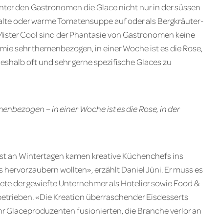
nter den Gastronomen die Glace nicht nur in der süssen
 kalte oder warme Tomatensuppe auf oder als Bergkräuter-
ister Cool sind der Phantasie von Gastronomen keine
mie sehr themenbezogen, in einer Woche ist es die Rose,
deshalb oft und sehr gerne spezifische Glaces zu
n­bezogen – in einer Woche ist es die Rose, in der
bst an Wintertagen kamen kreative Küchenchefs ins
 ­hervorzaubern wollten», erzählt Daniel Jüni. Er muss es
tete der gewiefte Unternehmer als Hotelier sowie Food &
trieben. «Die Kreation überraschender Eisdesserts
 Glaceproduzenten fusionierten, die Branche verlor an