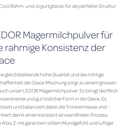
ool Rahm- und Jogurtglaces für die perfekte Struktur
DOR Magermilchpulver für
e rahmige Konsistenz der
ace
die gleichbleibende hohe ­Qualität und die richtige
haffenheit der ­Glace-Mischung sorgt zu einem grossen
 auch unser LEDOR ­Magermilchpulver. Es bringt die Milch
onzentrierter und gut löslicher Form in die Glace. Es
ilisiert und balanciert dabei die Trockenmasse und ­
ntiert damit einen konstant einwandfreien ­Prozess.
A bis Z mit garantiert vollem Mundgefühl und luftiger