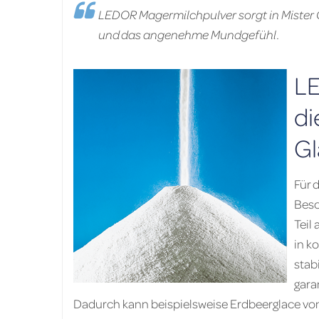
LEDOR Magermilchpulver sorgt in Mister C
und das angenehme Mundgefühl.
LE
di
Gl
Für 
Besc
Teil
in k
stab
gara
Dadurch kann beispielsweise Erdbeer­glace von 